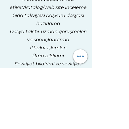
etiket/katalog/web site
inceleme
Gıda takviyesi başvuru dosyası
hazırlama
Dosya takibi, uzman görüşmeleri
ve sonuçlandırma
İthalat işlemleri
Ürün bildirim
i
Sevkiyat bildirimi
ve sevkiyat
dosyası hazırlama
Analiz işlemleri
Serbest satış sertifikası alımı
Onaylı dosyalarda revize işlemleri
7 İŞ GÜNÜ İÇİNDE TAKVİYE
EDİCİ GIDA BAŞVURU
İŞLEMLERİ