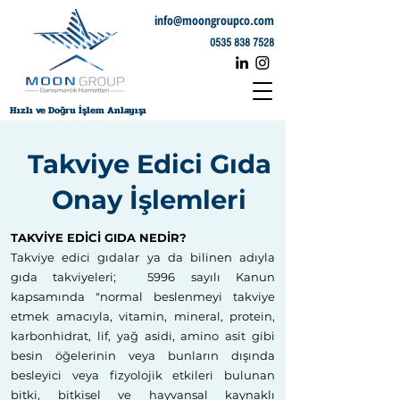
info@moongroupco.com
0535 838 7528
Hızlı ve Doğru İşlem Anlayışı
Takviye Edici Gıda
Onay İşlemleri
​TAKVİYE EDİCİ GIDA NEDİR?
Takviye edici gıdalar ya da bilinen adıyla
gıda takviyeleri; 5996 sayılı Kanun
kapsamında "normal beslenmeyi takviye
etmek amacıyla, vitamin, mineral, protein,
karbonhidrat, lif, yağ asidi, amino asit gibi
besin öğelerinin veya bunların dışında
besleyici veya fizyolojik etkileri bulunan
bitki, bitkisel ve hayvansal kaynaklı